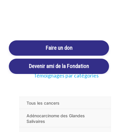
formulaire pour
partager votre propre histoire
.
Login / Register
Cart
PARTAGER VOTRE HISTOIRE
Faire un don
Devenir ami de la Fondation
Témoignages par catégories
Tous les cancers
Adénocarcinome des Glandes
Salivaires