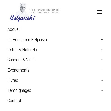
Accueil
Home
Comprendre le cancer
Témoignages cancer
La Fondation Beljanski
Extraits Naturels
Témoignages cancer
Cancers & Virus
Événements
Livres
Témoignages
La Fondation Beljanski est ravie de fournir une plate-
Contact
forme à tous ceux qui souhaitent partager leur chemin
Search
vers la guérison. Veuillez
cliquer ici
et utiliser ce