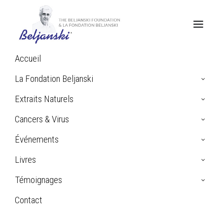
Accueil
Home
La Fondation Beljanski
Archive by Category "Glande Salivaire (Cancer)"
Extraits Naturels
Cancers & Virus
Glande Salivaire (Cancer)
Événements
Livres
Témoignages
Contact
Search