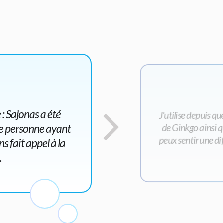
: Sajonas a été
J'utilise depuis qu
une personne ayant
de Ginkgo ainsi q
peux sentir une di
 fait appel à la
…