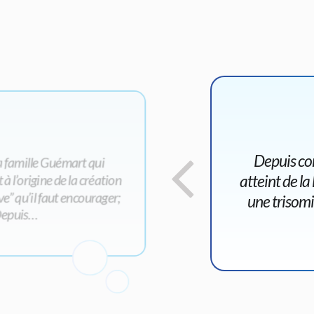
Depuis com
la famille Guémart qui
atteint de la
à l’origine de la création
e” qu’il faut encourager;
une trisomi
 Depuis…