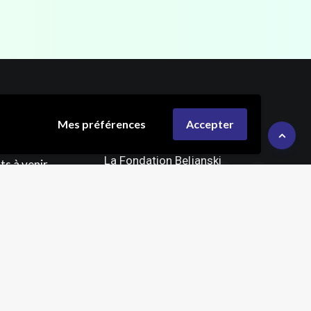
nts &
La Fondation
Mes préférences
Accepter
on
Beljanski
La Fondation Beljanski
s à venir
Rue Croix Henrard 77,
 le cancer
4140 Sprimont
Belgique
 de la Santé
iat
FAIRE UN DON
4 56 58 00
u Vendredi – 15h
Suivez-nous sur
ure Française