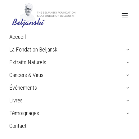
Accueil
La Fondation Beljanski
Panier
Extraits Naturels
Cancers & Virus
Événements
Your cart is currently empty.
Livres
Témoignages
RETURN TO SHOP
Contact
Search