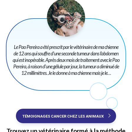
Le Pao Pereira a été prescrit par le vétérinaire de ma chienne
de 12 ans qui souffre d'une seconde tumeur dans l’abdomen
qui est inopérable. Après deux mois de traitement avec le Pao
Pereira, à raison d'une gélule par jour, la tumeur a diminué de
12 millimètres. Je le donne à ma chienne mais je le…
TÉMOIGNAGES CANCER CHEZ LES ANIMAUX
Trouvez un vétérinaire formé à la méthode