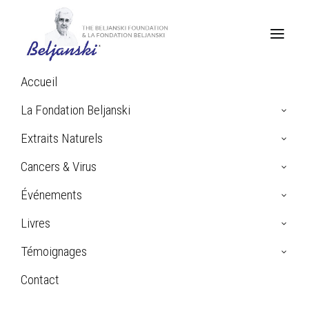
Accueil
La Fondation Beljanski
Extraits Naturels
Les animaux et le Cancer
Cancers & Virus
Événements
Livres
Témoignages
Home
Les animaux et le Cancer
Contact
Search