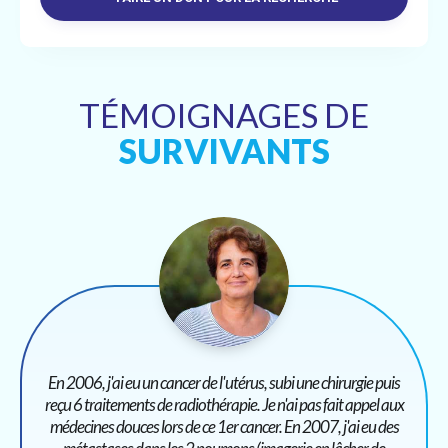
TÉMOIGNAGES DE
SURVIVANTS
En 2006, j'ai eu un cancer de l'utérus, subi une chirurgie puis
reçu 6 traitements de radiothérapie. Je n'ai pas fait appel aux
médecines douces lors de ce 1er cancer. En 2007, j'ai eu des