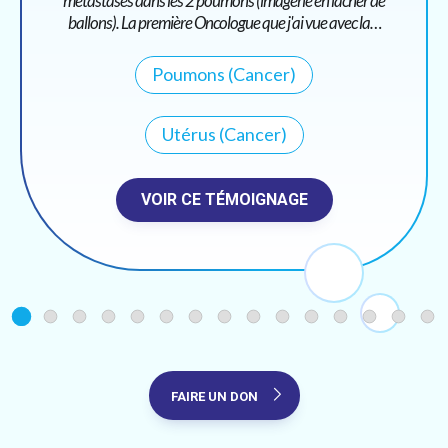
métastases dans les 2 poumons (imagerie en lâcher de
ballons). La première Oncologue que j'ai vue avec la…
Poumons (Cancer)
Utérus (Cancer)
VOIR CE TÉMOIGNAGE
FAIRE UN DON