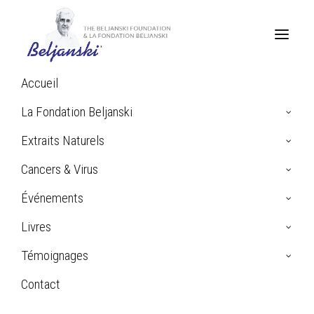
Accueil
La Fondation Beljanski
AIDEZ-NOUS À VAINCRE
LE CANCER
Extraits Naturels
Cancers & Virus
Événements
Livres
L’importance de la
Témoignages
Recherche
Contact
Scientifique
Search