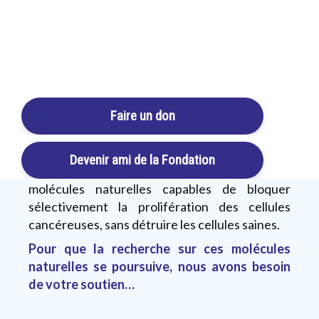
L'Organisation mondiale de la santé prédit que
Login / Register
le
nombre de cancers doublera d'ici 2030
, et
nous sommes de plus en plus nombreux à
Cart
entendre ces terribles mots: «
Vous avez un
cancer
». Le cancer est devenu une industrie de
Faire un don
plus d'un milliard de dollars, mais les
traitements conventionnels impliquent
toujours la chirurgie, la chimiothérapie et la
Devenir ami de la Fondation
radiothérapie. Heureusement, il existe des
molécules naturelles capables de bloquer
sélectivement la prolifération des cellules
cancéreuses, sans détruire les cellules saines.
Pour que la recherche sur ces molécules
naturelles se poursuive, nous avons besoin
de votre soutien…