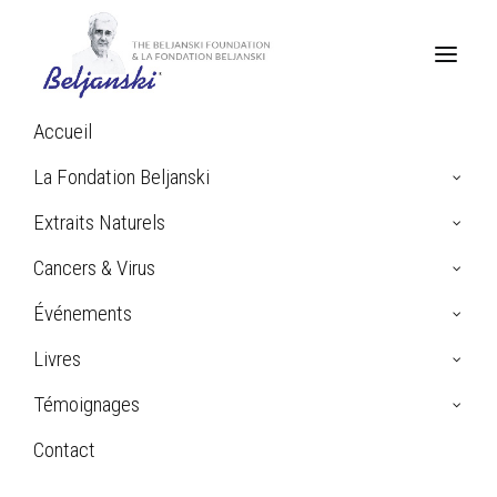
Accueil
Home
Soumettez votre question ou demande d’information –
La Fondation Beljanski
Professionnels de la santé
Extraits Naturels
Cancers & Virus
Événements
Livres
Témoignages
Contact
Search