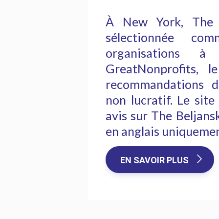
À New York, The B
sélectionnée co
organisations 
GreatNonprofits, l
recommandations d'
non lucratif. Le sit
avis sur The Beljans
en anglais uniquemen
EN SAVOIR PLUS