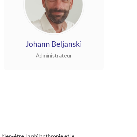
Johann Beljanski
Administrateur
bien-être, la philanthropie et le