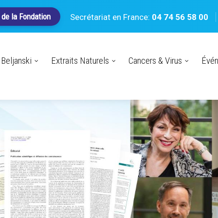
 de la Fondation
Secrétariat en France:
04 74 56 58 00
Beljanski
Extraits Naturels
Cancers & Virus
Évé