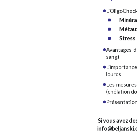
L’OligoCheck 
Minéra
Métaux
Stress
Avantages de
sang)
L’importance
lourds
Les mesures 
(chélation d
Présentatio
Si vous avez de
info@beljanski.o