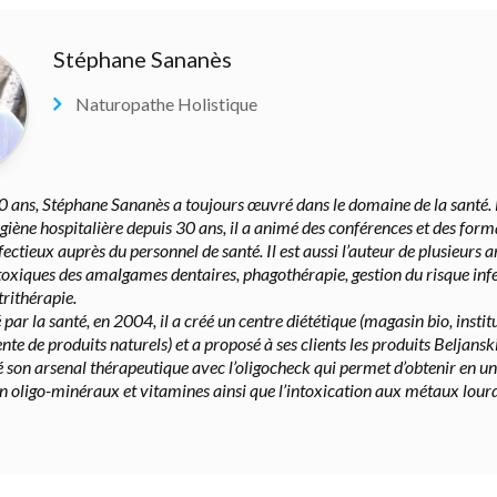
Stéphane Sananès
Naturopathe Holistique
0 ans, Stéphane Sananès a toujours œuvré dans le domaine de la santé. 
giène hospitalière depuis 30 ans, il a animé des conférences et des form
fectieux auprès du personnel de santé. Il est aussi l’auteur de plusieurs ar
 toxiques des amalgames dentaires, phagothérapie, gestion du risque inf
trithérapie.
 par la santé, en 2004, il a créé un centre diététique (magasin bio, inst
ente de produits naturels) et a proposé à ses clients les produits Beljanski
 son arsenal thérapeutique avec l’oligocheck qui permet d’obtenir en un 
en oligo-minéraux et vitamines ainsi que l’intoxication aux métaux lourd