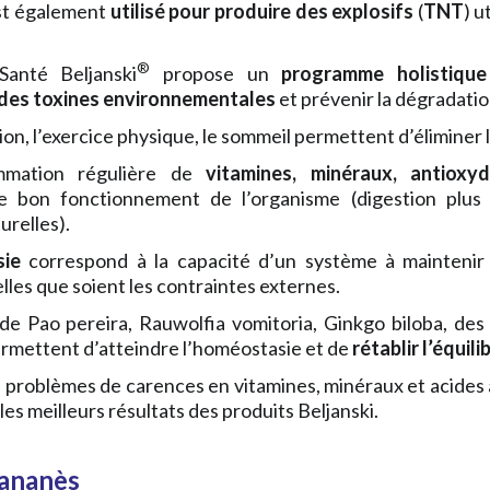
est également
utilisé pour produire des explosifs
(
TNT
) u
®
Santé Beljanski
propose un
programme holistique
 des toxines environnementales
et prévenir la dégradation
ion, l’exercice physique, le sommeil permettent d’éliminer l
mation régulière de
vitamines, minéraux, antioxy
 le bon fonctionnement de l’organisme (digestion plus
urelles).
sie
correspond à la capacité d’un système à maintenir l
elles que soient les contraintes externes.
 de Pao pereira, Rauwolfia vomitoria, Ginkgo biloba, de
ermettent d’atteindre l’homéostasie et de
rétablir l’équil
 problèmes de carences en vitamines, minéraux et acides 
les meilleurs résultats des produits Beljanski.
ananès