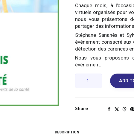
Chaque mois, à l’occas
virtuels organisés pour v
nous vous présentons de
partager des informations 
Stéphane Sananès et Sylv
événement consacré aux vit
détection des carences en 
Nous vous proposons de
événement.
Bonjour
ADD T
la
Santé
!
Adieu
Share
les
carences
en
DESCRIPTION