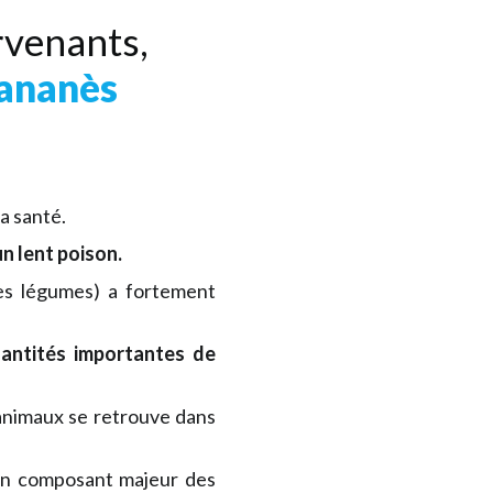
rvenants,
Sananès
a santé.
n lent poison.
les légumes) a fortement
antités importantes de
 animaux se retrouve dans
n composant majeur des