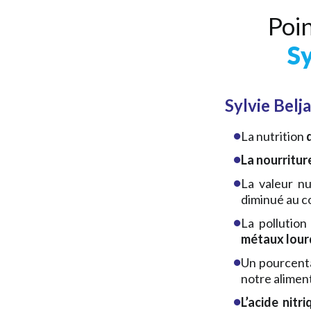
Poin
Sy
Sylvie Belj
La nutrition
La nourritur
La valeur nu
diminué au c
La pollutio
métaux lour
Un pourcenta
notre alimen
L’acide nitr