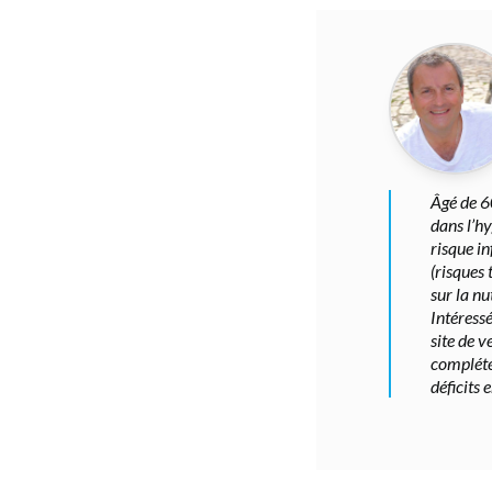
Âgé de 6
dans l’hy
risque in
(risques
sur la nu
Intéressé
site de v
complété
déficits 