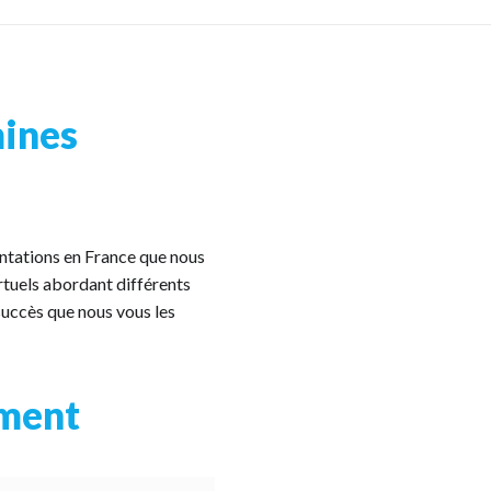
mines
ntations en France que nous
rtuels abordant différents
 succès que nous vous les
ement