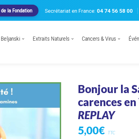
 de la Fondation
Secrétariat en France:
04 74 56 58 00
Beljanski
Extraits Naturels
Cancers & Virus
Évé
Bonjour la S
carences en
REPLAY
5,00
€
TTC