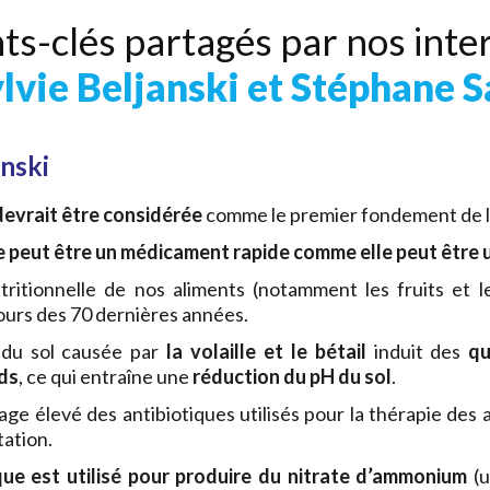
ts-clés partagés par nos inte
lvie Beljanski et Stéphane 
anski
devrait être considérée
comme le premier fondement de l
e peut être un médicament rapide comme elle peut être u
tritionnelle de nos aliments (notamment les fruits et 
ours des 70 dernières années.
n du sol causée par
la volaille et le bétail
induit des
qu
ds
, ce qui entraîne une
réduction du pH du sol
.
ge élevé des antibiotiques utilisés pour la thérapie des
tation.
ique est utilisé pour produire du nitrate d’ammonium
(u