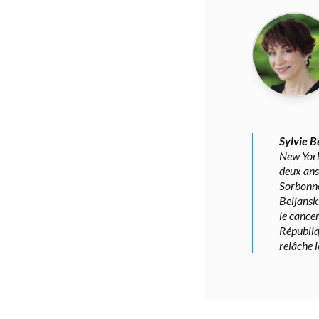
Sylvie B
New York
deux ans 
Sorbonne
Beljanski
le cancer
Républiq
relâche l