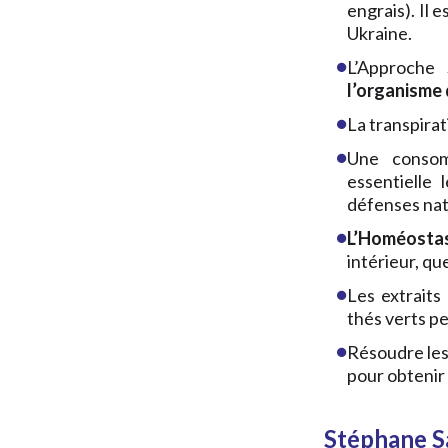
engrais). Il 
Ukraine.
L’Approche 
l’organisme
La transpirat
Une consom
essentielle
défenses nat
L’Homéosta
intérieur, qu
Les extraits
thés verts p
Résoudre les
pour obtenir 
Stéphane S