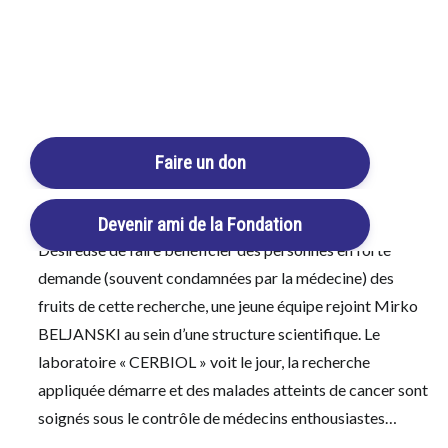
l’Innovation Scientifique), de son premier nom C. O. B. R.
A., a pris naissance en Isère à St Prim, petit village à 30 km
Login / Register
au sud de Lyon en 1990.
Cart
L’idée était de constituer une association chargée
d’informer le plus grand nombre de personnes des
Faire un don
résultats obtenus en recherche fondamentale par le
Docteur es science
Mirko BELJANSKI
(plus de
130
publications scientifiques
validées par ses pairs).
Devenir ami de la Fondation
Désireuse de faire bénéficier des personnes en forte
demande (souvent condamnées par la médecine) des
fruits de cette recherche, une jeune équipe rejoint Mirko
BELJANSKI au sein d’une structure scientifique. Le
laboratoire « CERBIOL » voit le jour, la recherche
appliquée démarre et des malades atteints de cancer sont
soignés sous le contrôle de médecins enthousiastes…