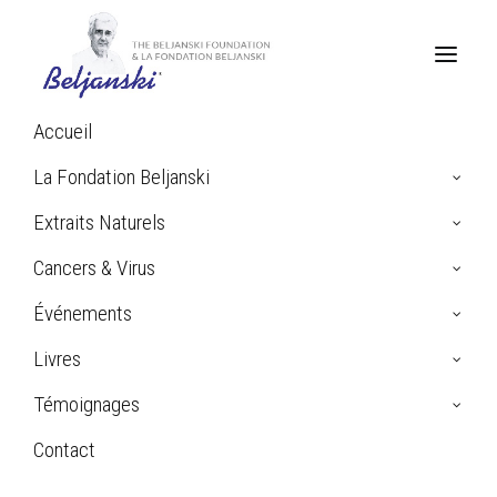
Accueil
La Fondation Beljanski
Extraits Naturels
Traitement naturel du
Cancers & Virus
cancer du sein
Événements
Livres
Témoignages
Contact
Search
Home
Cancer du sein
Traitement naturel du cancer du sein