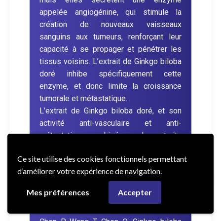
appelée angiogénine, qui stimule la
création de nouveaux vaisseaux
sanguins aux tumeurs, renforçant leur
capacité à se propager et pénétrer les
tissus voisins. L’extrait de Ginkgo biloba
doré inhibe spécifiquement cette
enzyme, et donc limite la croissance
tumorale et métastatique.
L’extrait de Ginkgo biloba doré, et son
activité anti-vasculaire et anti-
métastatique, combiné avec les extraits
de Pao pereira et de Rauwolfia vomitoria
Ce site utilise des cookies fonctionnels permettant
, connus pour inhiber les cellules
d’améliorer votre expérience de navigation.
cancéreuses, constituent un formidable
trio pour lutter sans toxicité contre le
Mes préférences
Accepter
cancer.
Pour en savoir plus :