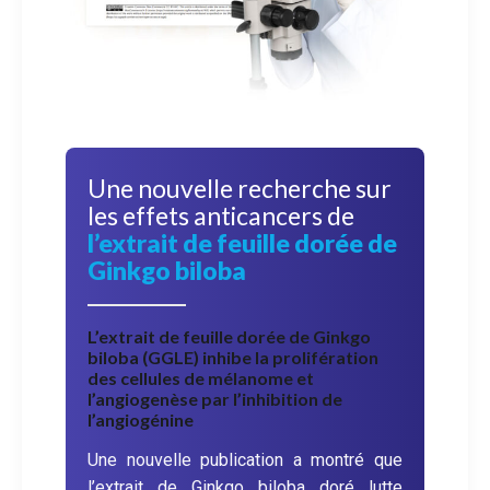
Une nouvelle recherche sur
les effets anticancers de
l’extrait de feuille dorée de
Ginkgo biloba
L’extrait de feuille dorée de Ginkgo
biloba (GGLE) inhibe la prolifération
des cellules de mélanome et
l’angiogenèse par l’inhibition de
l’angiogénine
Une nouvelle publication a montré que
l’extrait de Ginkgo biloba doré lutte