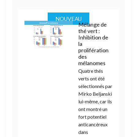
NOUVEAU
Mélange de
thé vert :
Inhibition de
la
prolifération
des
mélanomes
Quatre thés
verts ont été
sélectionnés par
Mirko Beljanski
lui-même, car ils
ont montré un
fort potentiel
anticancéreux
dans