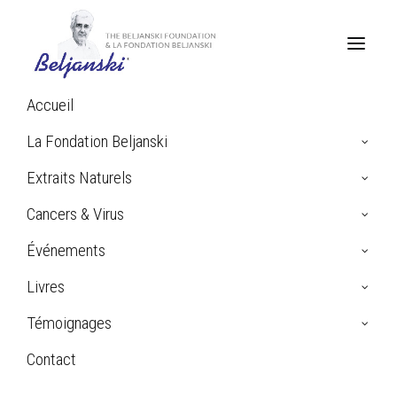
Accueil
Home
Contactez-nous
La Fondation Beljanski
Extraits Naturels
Contactez
-nous
Cancers & Virus
Événements
Besoin d’informations ou d’assistance? Nous
Livres
pouvons aider ! Appelez-nous ou écrivez-nous
avec vos questions ou préoccupations.
Témoignages
Contact
Search