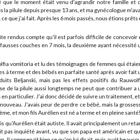
 que le moment était venu d’agrandir notre famille et 
s la pilule depuis presque 13 ans, et ma gynécologue m’ava
ce que j’ai fait. Après les 6 mois passés, nous étions prêts 
rendus compte qu’il est parfois difficile de concevoir 
 2 fausses couches en 7 mois, la deuxième ayant nécessité 
olfia vomitoria et lu des témoignages de femmes qui étaie
s à terme et des bébés en parfaite santé après avoir fait 
duits Beljanski, mais pas les effets positifs du Rauwolf
ise de la pilule aussi longtemps ne peut que contribuer a 
n particulier. J’ai donc décidé de suivre un traitement, et
 nouveau. J’avais peur de perdre ce bébé, mais la grosses
ème, et mon fils Aurélien est né a terme et en pleine santé
s qu’Aurélien était autiste. Il avait principalement un reta
t pas inquiété avant, vu que son papa est américain et qu’
son. Il comprenait bien ce qu’on lui disait, mais avait beauco