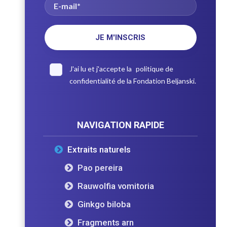
J'ai lu et j'accepte la
politique de
confidentialité
de la Fondation Beljanski.
NAVIGATION RAPIDE
Extraits naturels
Pao pereira
Rauwolfia vomitoria
Ginkgo biloba
Fragments arn