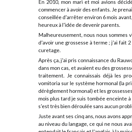
En 2010, mon mari et moi avions décidé
commencer à avoir des enfants. Je prenai
conseillée d’arrêter environ 6 mois avant, 
heureux à l’idée de devenir parents.
Malheureusement, nous nous sommes vite 
d’avoir une grossesse à terme ; j’ai fait
curetage.
Après ça, j’ai pris connaissance du Rauw
dans mon cas, et avaient eu des grossesse
traitement. Je connaissais déjà les pro
vomitoria sur le système hormonal (la pr
dérèglement hormonal) et les grossesses e
mois plus tard je suis tombée enceinte à
s’est très bien déroulée sans aucun probl
Juste avant ses cinq ans, nous avons appri
au niveau du langage, ce qui ne nous avai
entendait le français et l’anglais à la mai