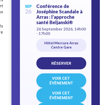
rt
Conférence de
SEP
26
Joséphine Scandale à
en
Arras : l’approche
santé Beljanski®
és
26 September 2026, 14h00
re
- 17h00
Hôtel Mercure Arras
Centre Gare
RÉSERVER
VOIR CET 
ÉVÈNEMENT
VOIR CET 
ÉVÈNEMENT