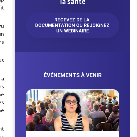
la santé
it
RECEVEZ DE LA 
vu
DOCUMENTATION OU REJOIGNEZ 
UN WEBINAIRE
un
rs
us
ÉVÉNEMENTS À VENIR
 a
ns
ne
es
ne
nt
es