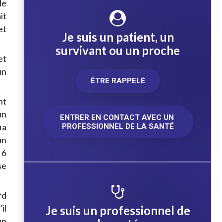
de
it
et
Je suis un patient, un
survivant ou un proche
et
un
ÊTRE RAPPELÉ
nt
un
ENTRER EN CONTACT AVEC UN 
ia
PROFESSIONNEL DE LA SANTÉ
un
 6
se
!
rd
il
Je suis un professionnel de
up