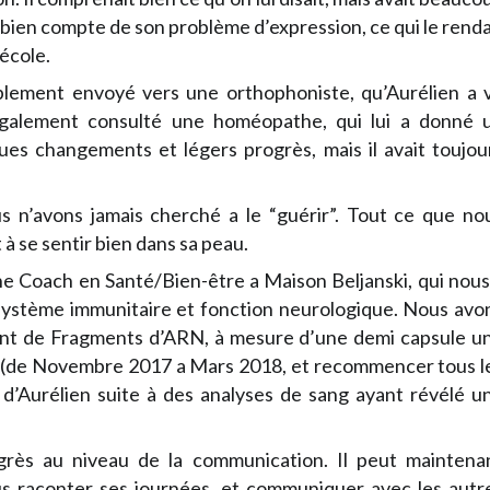
s bien compte de son problème d’expression, ce qui le renda
’école.
plement envoyé vers une orthophoniste, qu’Aurélien a 
également consulté une homéopathe, qui lui a donné 
es changements et légers progrès, mais il avait toujou
us n’avons jamais cherché a le “guérir”. Tout ce que no
t à se sentir bien dans sa peau.
 Coach en Santé/Bien-être a Maison Beljanski, qui nous
, système immunitaire et fonction neurologique. Nous avo
nt de Fragments d’ARN, à mesure d’une demi capsule u
s (de Novembre 2017 a Mars 2018, et recommencer tous l
n d’Aurélien suite à des analyses de sang ayant révélé u
grès au niveau de la communication. Il peut maintena
us raconter ses journées, et communiquer avec les autr