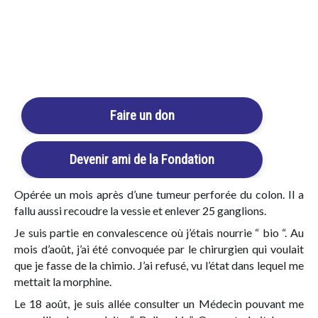
supporte pas ce genre de produit, pas même le
paracétamol).
Login / Register
En janvier 2008 : opération entre 4ème et 5ème vertèbre, au
réveil sciatique ! Ensuite, maison de repos, j’avais toujours
Cart
mal du côté droit bas ventre, malgré piscine,
électrothérapie, rien ne calmait la douleur !
Faire un don
Le 30 avril 2008, après avoir vomi du sang, je me suis
retrouvée aux urgences.
Le lendemain matin j’étais informée que j’avais le cancer du
Devenir ami de la Fondation
colon.
Opérée un mois après d’une tumeur perforée du colon. Il a
fallu aussi recoudre la vessie et enlever 25 ganglions.
Je suis partie en convalescence où j’étais nourrie “ bio “. Au
mois d’août, j’ai été convoquée par le chirurgien qui voulait
que je fasse de la chimio. J’ai refusé, vu l’état dans lequel me
mettait la morphine.
Le 18 août, je suis allée consulter un Médecin pouvant me