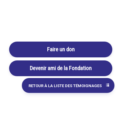
Fin juin, je passe au scanner après constatation que mon état
général est en grande amélioration. Œdèmes et métastases
Login / Register
ont disparu, cependant, je dois terminer ma chimiothérapie
qui se passe très bien.
Cart
J'espère que votre grande découverte sera bientôt reconnue
de tout le monde afin que nous les malades puissent en
Faire un don
bénéficier !
Par Claudine B.
Devenir ami de la Fondation
RETOUR À LA LISTE DES TÉMOIGNAGES