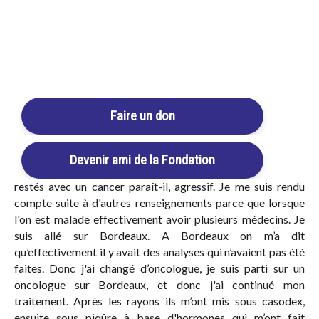
Login / Register
Cart
Faire un don
[/vc_column_text][/vc_column_inner][/vc_row_inner]
[vc_column_text]J'ai eu 40 séances de rayons. L’oncologue a
Devenir ami de la Fondation
dit “je vous tire de là à 95%”. Il y a donc les 5% qui sont
restés avec un cancer paraît-il, agressif. Je me suis rendu
compte suite à d'autres renseignements parce que lorsque
l'on est malade effectivement avoir plusieurs médecins. Je
suis allé sur Bordeaux. A Bordeaux on m’a dit
qu’effectivement il y avait des analyses qui n’avaient pas été
faites. Donc j'ai changé d’oncologue, je suis parti sur un
oncologue sur Bordeaux, et donc j'ai continué mon
traitement. Après les rayons ils m’ont mis sous casodex,
ensuite sous piqûre à base d'hormones qui m’ont fait