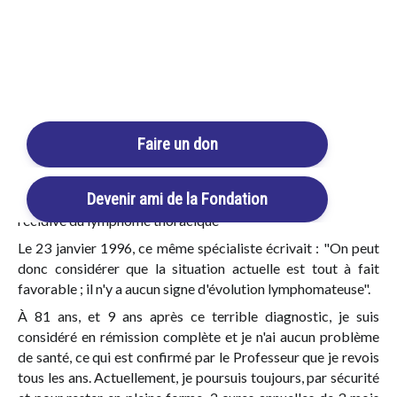
produits Beljanski dont il connaissait très bien les
applications, j'ai bénéficié de ces substances
complémentaires (anticancéreux + radio protecteur :
Pao
Login / Register
pereira (PAO V "FM"®)
,
Ginkgo biloba (GINKGO V®)
,
Cart
Fragments d’ARN (REALBUILD®)
) dès le début de la
maladie.
Le 28 juin 1994, le pneumologue J-F C. du Centre
Faire un don
Hospitalier Universitaire de Lyon écrivait dans un compte
rendu : "M. Henri Corominas va aussi bien que possible. Son
Devenir ami de la Fondation
état est excellent... Bref il n'y a aucun signe actuellement de
récidive du lymphome thoracique"
Le 23 janvier 1996, ce même spécialiste écrivait : "On peut
donc considérer que la situation actuelle est tout à fait
favorable ; il n'y a aucun signe d'évolution lymphomateuse".
À 81 ans, et 9 ans après ce terrible diagnostic, je suis
considéré en rémission complète et je n'ai aucun problème
de santé, ce qui est confirmé par le Professeur que je revois
tous les ans. Actuellement, je poursuis toujours, par sécurité