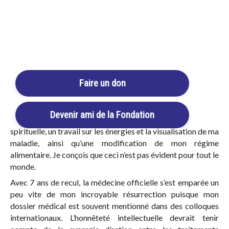
d’ARN (REALBUILD®)
).
La maladie grave dont j’étais affecté a nécessité 2 ans de
Login / Register
chimiothérapie très lourde à supporter. Par malchance, car
j’ai eu une rechute précoce, un nouveau protocole de chimio
Cart
m’a conduit à 8 mois de chambre stérile et le pire fut cette
thrombose des veines du foie qui se bouchaient et ce
sombre pronostic fit annoncé à ma famille par les
Faire un don
Professeurs qui me suivaient, ma mort imminente. Je dois
préciser avoir
Devenir ami de la Fondation
complété les traitements Beljanski avec une autre démarche
spirituelle, un travail sur les énergies et la visualisation de ma
maladie, ainsi qu’une modification de mon régime
alimentaire. Je conçois que ceci n’est pas évident pour tout le
monde.
Avec 7 ans de recul, la médecine officielle s’est emparée un
peu vite de mon incroyable résurrection puisque mon
dossier médical est souvent mentionné dans des colloques
internationaux. L’honnêteté intellectuelle devrait tenir