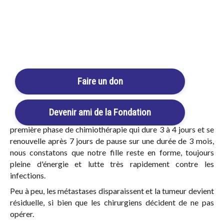
très lourd et long (2 ans avec chimiothérapie,
chimiothérapie haute dose et suivi d'une auto-greffe de
cellules souches, ablation de la tumeur, radiothérapie,
Login / Register
immunothérapie). On nous annonce aussi que les risques de
Cart
récidives à ce stade, sont très élevés.
Nous entrons alors dans un profond tunnel...
Faire un don
Dès le début du traitement de Suzanne, nous décidons de
mettre toutes les chances de notre côté : une amie nous
parle des produits Beljanski et nous commençons assez
Devenir ami de la Fondation
rapidement à lui donner du REAL BUILD. Pendant toute la
première phase de chimiothérapie qui dure 3 à 4 jours et se
renouvelle après 7 jours de pause sur une durée de 3 mois,
nous constatons que notre fille reste en forme, toujours
pleine d'énergie et lutte très rapidement contre les
infections.
Peu à peu, les métastases disparaissent et la tumeur devient
résiduelle, si bien que les chirurgiens décident de ne pas
opérer.