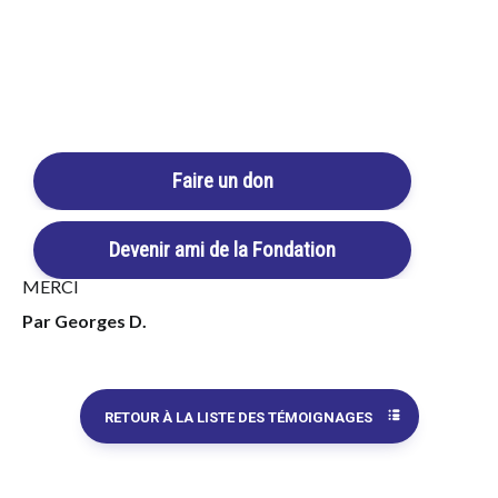
commence les produits Beljanski en
synergie avec la chimio
:
Pao pereira (PAO V "FM"®)
+
Ginkgo biloba (GINKGO
V®)
+
Fragments d’ARN (REALBUILD®)
. Depuis, j’ai réduit
Login / Register
la posologie, je continue, non stop, tous les jours, le PAO V
Cart
"FM"®.
En mars 2012, le dernier contrôle médical est très
satisfaisant. En juillet 2012, je suis en pleine forme. Depuis
Faire un don
ce traitement, je constate aussi une nette diminution de mes
allergies.
Devenir ami de la Fondation
Aujourd’hui tout va bien.
MERCI
Par Georges D.
RETOUR À LA LISTE DES TÉMOIGNAGES