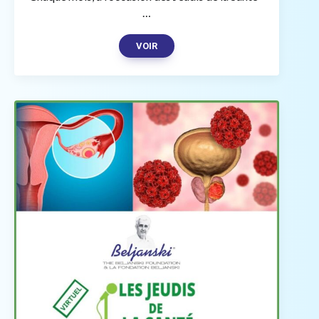
…
VOIR