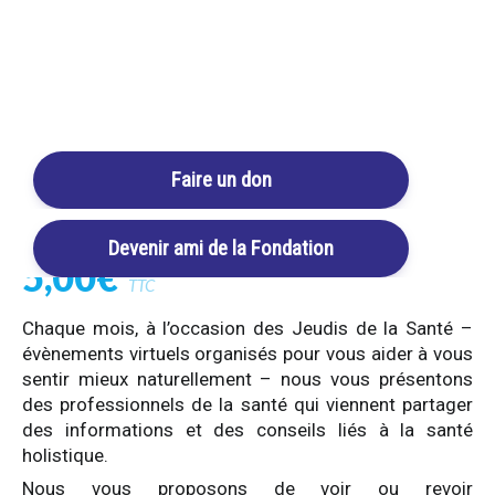
Login / Register
Cart
Détox, inflammation et
Faire un don
soutien immunitaire
REPLAY
Devenir ami de la Fondation
5,00
€
TTC
Chaque mois, à l’occasion des Jeudis de la Santé –
évènements virtuels organisés pour vous aider à vous
sentir mieux naturellement – nous vous présentons
des professionnels de la santé qui viennent partager
des informations et des conseils liés à la santé
holistique.
Nous vous proposons de voir ou revoir