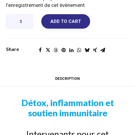
l’enregistrement de cet évènement.
Détox,
ADD TO CART
inflammation
et
soutien
immunitaire
Share
REPLAY
quantity
DESCRIPTION
Détox, inflammation et
soutien immunitaire
Intervenants pour cet