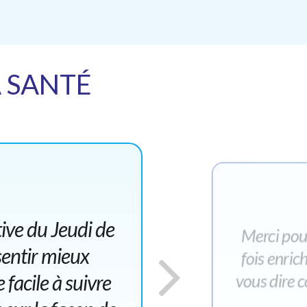
A SANTÉ
tive du Jeudi de
Merci pour
entir mieux
fois enric
 facile à suivre
vous dire c