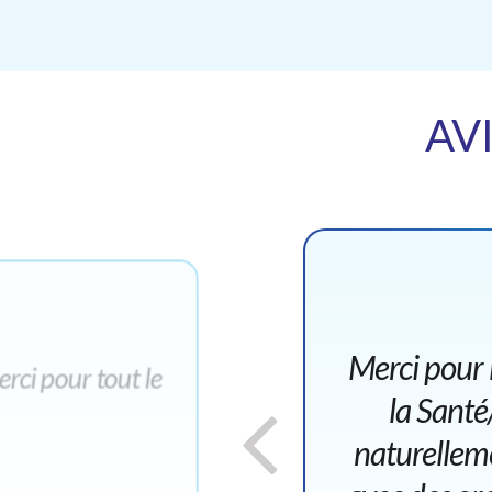
AV
Merci pour 
rci pour tout le
la Sant
naturelleme