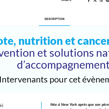
et
solutions
naturelles
DESCRIPTION
d’accompagnementREPLAY
quantity
te, nutrition et cancer
vention et solutions na
d’accompagnemen
Intervenants pour cet évènem
Née à New York après que son père,
ki