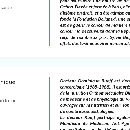
pour poursuivre une bourse de deu
Ochoa. Élevée et formée à Paris, ell
 santé
diplôme en droit, et a été admise au
fondé la Fondation Beljanski, une or
est de guérir le cancer de manière n
cancer ; la découverte dont la Répu
reçu de nombreux prix. Sylvie Belj
effets des toxines environnementale
Docteur Dominique Rueff est doct
inique
cancérologie (1985-1988). Il est pr
de la nutrition Orthomoléculaire (A
de médecine et de physiologie du vi
médecine
ouvrages sur la nutrition et sur son r
de nombreuses pathologies.
Le docteur Rueff participe égale
Mondiaux de Médecine Anti-Age 
universitaire sur le thème de 