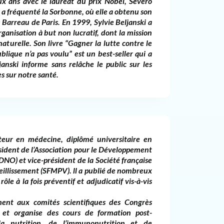
x ans avec le lauréat du prix Nobel, Severo
e a fréquenté la Sorbonne, où elle a obtenu son
 Barreau de Paris. En 1999, Sylvie Beljanski a
ganisation à but non lucratif, dont la mission
aturelle. Son livre “Gagner la lutte contre le
blique n’a pas voulu” est un best-seller qui a
anski informe sans relâche le public sur les
s sur notre santé.
eur en médecine, diplômé universitaire en
ésident de l’Association pour le Développement
DNO) et vice-président de la Société française
eillissement (SFMPV). ll a publié de nombreux
ôle à la fois préventif et adjudicatif vis-à-vis
ment aux comités scientifiques des Congrès
et organise des cours de formation post-
la nutrition, de l’immunonutrition et de