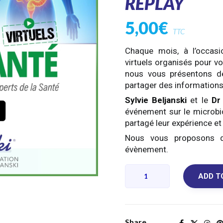
REPLAY
5,00
€
TTC
Chaque mois, à l’occas
virtuels organisés pour v
nous vous présentons de
partager des informations 
Sylvie Beljanski
et le
Dr
événement sur le microbiot
partagé leur expérience e
Nous vous proposons de
évènement.
Microbiote,
ADD T
nutrition
et
cancer
colorectalPrévention
Share