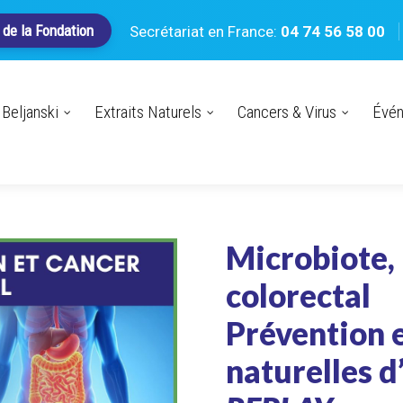
 de la Fondation
Secrétariat en France:
04 74 56 58 00
Beljanski
Extraits Naturels
Cancers & Virus
Évé
Microbiote, 
colorectal
Prévention e
naturelles 