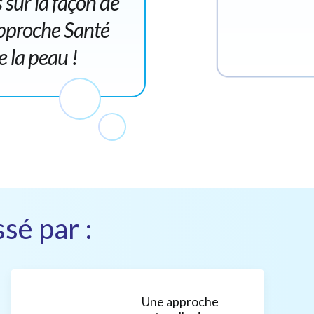
s sur la façon de
'approche Santé
 la peau !
sé par :
Une approche