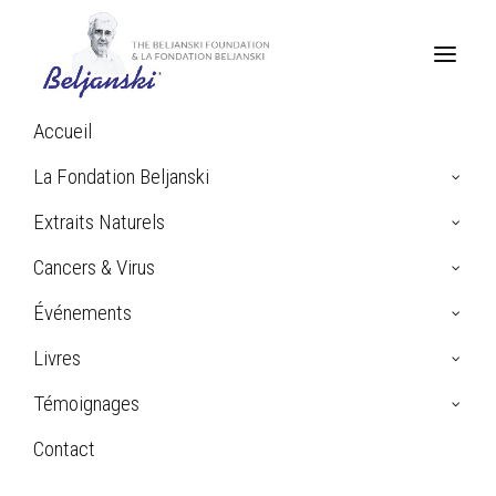
Accueil
Home
La Fondation Beljanski
Archive by Category "Schizophrénie"
Extraits Naturels
Cancers & Virus
Schizophrénie
Événements
Livres
Témoignages
Contact
Search