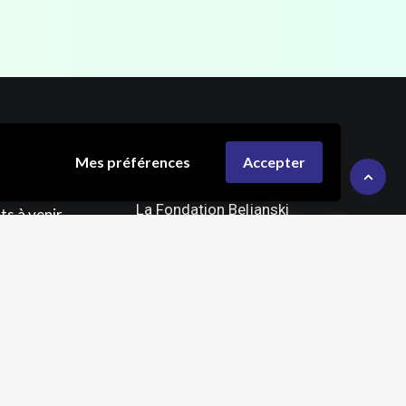
nts &
La Fondation
Mes préférences
Accepter
on
Beljanski
La Fondation Beljanski
s à venir
Rue Croix Henrard 77,
 le cancer
4140 Sprimont
Belgique
 de la Santé
iat
FAIRE UN DON
4 56 58 00
u Vendredi – 15h
Suivez-nous sur
ure Française