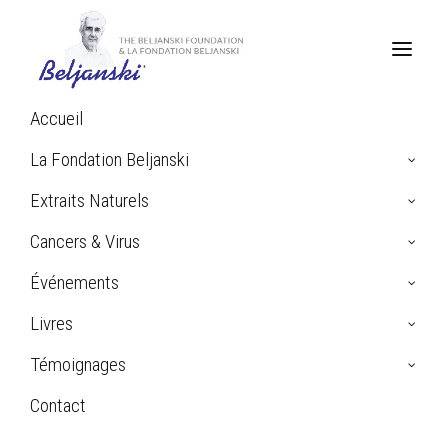
Accueil
La Fondation Beljanski
Témoignage de Jean-Paul Le
Extraits Naturels
Perlier (mis à jour le 13 mars
2026): Cancer de l’intestin
Cancers & Virus
Événements
Livres
Témoignages
Contact
Search