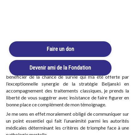
Login / Register
Cart
Mise à jour du témoignage
Faire un don
(ajout de l’auteur – 25 ans après le diagnostic)
Devenir ami de la Fondation
Soucieux de permettre à un maximum de patients de
bénéficier de la chance de survie qui m’a été offerte par
l’exceptionnelle synergie de la stratégie Beljanski en
accompagnement des traitements classiques, je prends la
liberté de vous suggérer avec insistance de faire figurer en
bonne place ce complément de mon témoignage.
Je me sens en effet moralement obligé de communiquer sur
un point essentiel qui fait l’unanimité parmi les autorités
médicales déterminant les critères de triomphe face à une
pathologie mortelle.