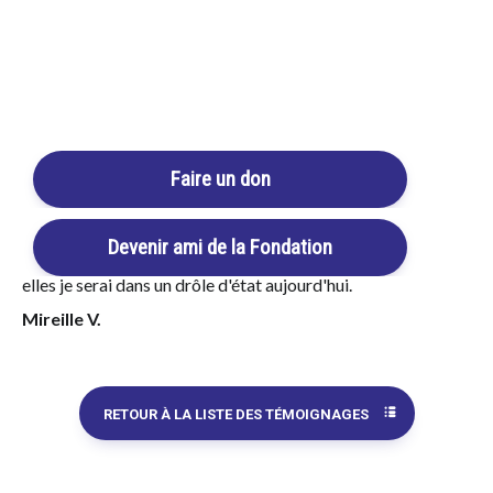
République n'a pas voulu et BELJANSKI CANCER, SANTE
et PREVENTION.
Sans hésiter j'ai pu contacter Monique BELJANSKI que je
Login / Register
remercie aujourd'hui car après quelques mois de prises de
Cart
plantes me voilà complètement rétablie après vérification
d'une IRM il y a quelques jours le 9 Février 2022. Le
chirurgien m'avait prédit la mort si je ne lui obéissait pas et
Faire un don
avait présenté ses condoléances à mon conjoint.
Tout est rentré dans l'ordre et je suis en pleine forme.
Devenir ami de la Fondation
Merci de tout coeur à Monique et Sylvie BELJANSKI, sans
elles je serai dans un drôle d'état aujourd'hui.
Mireille V.
RETOUR À LA LISTE DES TÉMOIGNAGES