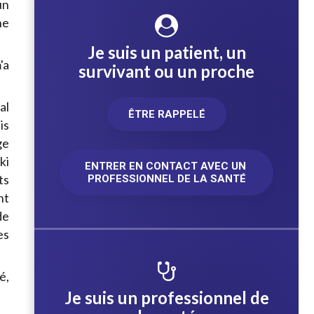
un
ne
Je suis un patient, un
'a
survivant ou un proche
al
ÊTRE RAPPELÉ
is
ge
ki
ENTRER EN CONTACT AVEC UN 
ts
PROFESSIONNEL DE LA SANTÉ
nt
de
es
é,
Je suis un professionnel de