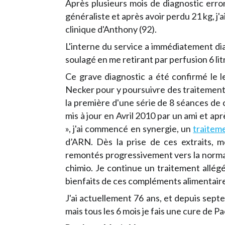
Après plusieurs mois de diagnostic erro
généraliste et après avoir perdu 21 kg, j
clinique d'Anthony (92).
L'interne du service a immédiatement d
soulagé en me retirant par perfusion 6 litr
Ce grave diagnostic a été confirmé le le
Necker pour y poursuivre des traitements 
la première d'une série de 8 séances de
mis à jour en Avril 2010 par un ami et ap
», j'ai commencé en synergie, un
traiteme
d’ARN
. Dès la prise de ces extraits,
remontés progressivement vers la normale.
chimio. Je continue un traitement allégé
bienfaits de ces compléments alimentaire
J'ai actuellement 76 ans, et depuis sept
mais tous les 6 mois je fais une cure de
Pa