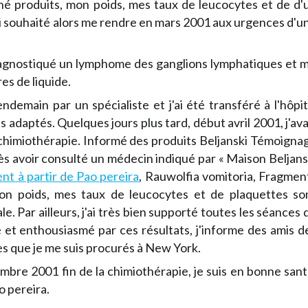
né produits, mon poids, mes taux de leucocytes et de d'
'ai souhaité alors me rendre en mars 2001 aux urgences d'u
iagnostiqué un lymphome des ganglions lymphatiques et m
es de liquide.
ndemain par un spécialiste et j'ai été transféré à l'hôpit
adaptés. Quelques jours plus tard, début avril 2001, j'ava
 chimiothérapie. Informé des produits Beljanski Témoigna
rès avoir consulté un médecin indiqué par « Maison Beljans
nt à partir de
Pao pereira
,
Rauwolfia vomitoria
,
Fragmen
 mon poids, mes taux de leucocytes et de plaquettes so
 Par ailleurs, j'ai très bien supporté toutes les séances 
 et enthousiasmé par ces résultats, j'informe des amis d
s que je me suis procurés à New York.
embre 2001 fin de la chimiothérapie, je suis en bonne sant
o pereira
.