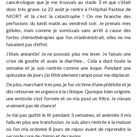
cancérologue que je me trouvais au stade 3 et que c’était
donc très grave. Le 22 août je rentre à l’Hôpital Pasteur de
NIORT et là c’est la catastrophe ! On me branche des
perfusions du lundi matin au vendredi soir. Je prenais mes
gélules, mais comme je vomissais sans arrêt à cause des
fortes chimiothérapies que l’on m’administrait, elles ne me
faisaient pas d’effet.
J’étais anéantie! Je ne pouvais plus me lever. Je faisais une
crise de goutte et avais la diarrhée… Cela a duré toute la
semaine et je suis rentrée comme une loque. Pendant une
quinzaine de jours j’ai littéralement rampé pour me déplacer.
De plus, marchant très peu, je fus victime d’une phlébite et je
dûs retourner en urgence à la clinique. Quoique bien soignée,
une embolie s’est formée et on m’a posé un filtre. Je n’avais
vraiment pas de chance!
Je n’ai pas quitté le lit pendant 3 semaines, et anémiée il m’a
fallu en plus une transfusion. Je suis alors rentrée à la maison
où l’on m’a ordonné 8 jours de repos avant de reprendre la
seconde cure de chimio et de rayons.