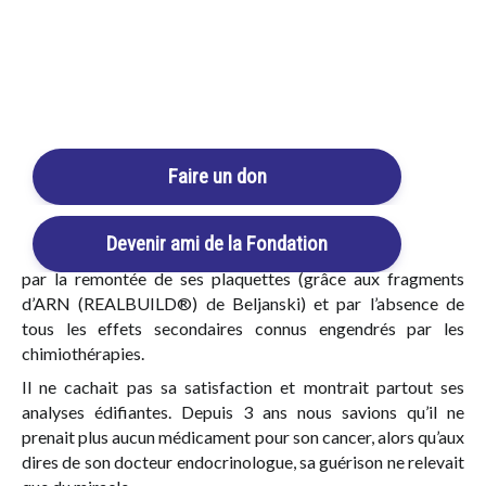
d’un ancien maréchal-ferrant du pays devenu un miraculé
d’un cancer de la gorge (1991) qui a été guéri grâce à
Login / Register
l’utilisation combinée d’un traitement mis au point par un
chercheur du nom de
Mirko BELJANSKI
, nous prenons, avec
Panier
mon mari, rendez-vous avec un médecin qui connaissait les
travaux du professeur.
Faire un don
Mon époux m’avait dit: “Pour bien te soigner on n’attendra
pas pour nous procurer ces formules”. Nous savions en effet
que Monsieur Albert BONNIN, ce grand malade de la
Devenir ami de la Fondation
région, dont tout le monde parlait, avait été impressionné
par la remontée de ses plaquettes (grâce aux fragments
d’ARN
(REALBUILD®)
de Beljanski) et par l’absence de
tous les effets secondaires connus engendrés par les
chimiothérapies.
Il ne cachait pas sa satisfaction et montrait partout ses
analyses édifiantes. Depuis 3 ans nous savions qu’il ne
prenait plus aucun médicament pour son cancer, alors qu’aux
dires de son docteur endocrinologue, sa guérison ne relevait