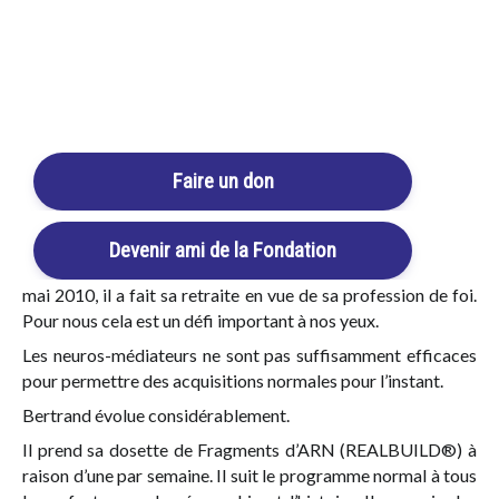
parle, il fait des phrases tout à fait cohérentes, emploie les
mots à bon escient, je dirai même qu’il nous surprend.
Login / Register
Pour preuves, il y a 9 ans, il était question de le mettre dans
Cart
un centre, nous nous sommes opposés aux pratiques du
pédopsychiatre, qui a dit que « l’on n’ en tirerait rien ! ».
A 12 ans, il a une bonne mémoire, ce qui est acquit le reste.
Faire un don
Le 19 avril 2010, mon mari a rencontré le Professeur B. de
Bordeaux qui lui a confirmé la nette évolution de Bertrand.
Partout où nous l’emmenons, il se tient correctement. A le
Devenir ami de la Fondation
voir, on ne dirait jamais qu’il est autiste. Le week-end du 1er
mai 2010, il a fait sa retraite en vue de sa profession de foi.
Pour nous cela est un défi important à nos yeux.
Les neuros-médiateurs ne sont pas suffisamment efficaces
pour permettre des acquisitions normales pour l’instant.
Bertrand évolue considérablement.
Il prend sa dosette de
Fragments d’ARN (REALBUILD®)
à
raison d’une par semaine. Il suit le programme normal à tous