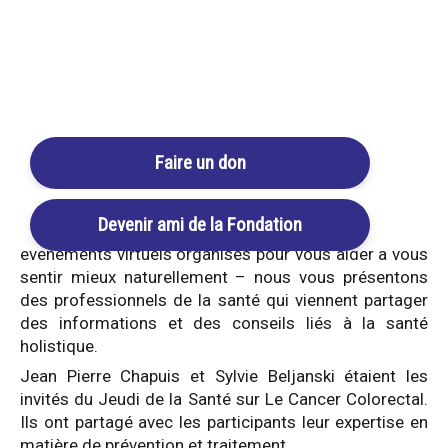
Login / Register
Cart
Le Cancer Colorectal
REPLAY
Faire un don
5,00
€
TTC
Devenir ami de la Fondation
Chaque mois, à l’occasion des Jeudis de la Santé –
évènements virtuels organisés pour vous aider à vous
sentir mieux naturellement – nous vous présentons
des professionnels de la santé qui viennent partager
des informations et des conseils liés à la santé
holistique.
Jean Pierre Chapuis et Sylvie Beljanski étaient les
invités du Jeudi de la Santé sur Le Cancer Colorectal.
Ils ont partagé avec les participants leur expertise en
matière de prévention et traitement.