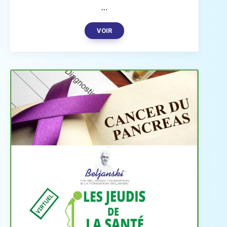
…
VOIR