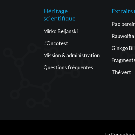
Héritage
Extraits
scientifique
Pao perei
Mirko Beljanski
Rauwolfia
L’Oncotest
Ginkgo Bi
Mission & administration
Fragments
Questions fréquentes
Thé vert
La Fondation 