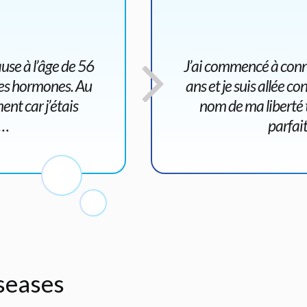
use à l’âge de 56
J’ai commencé à conna
 des hormones. Au
ans et je suis allée 
ent car j’étais
nom de ma liberté t
u…
parfai
iseases