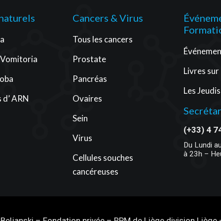
 naturels
Cancers & Virus
Événeme
Formati
ra
Tous les cancers
Événement
 Vomitoria
Prostate
Livres sur
loba
Pancréas
Les Jeudis
 d’ ARN
Ovaires
Secrétar
Sein
(+33) 4 7
Virus
Du Lundi a
à 23h – He
Cellules souches
cancéreuses
Beljanski – Fondation privée – RPM de Liège division Lièg