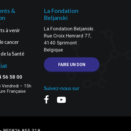
nts &
La Fondation
on
Beljanski
La Fondation Beljanski
s à venir
Rue Croix Henrard 77,
 le cancer
4140 Sprimont
Belgique
 de la Santé
iat
FAIRE UN DON
4 56 58 00
u Vendredi – 15h
Suivez-nous sur
ure Française
e – BE0826.855.318