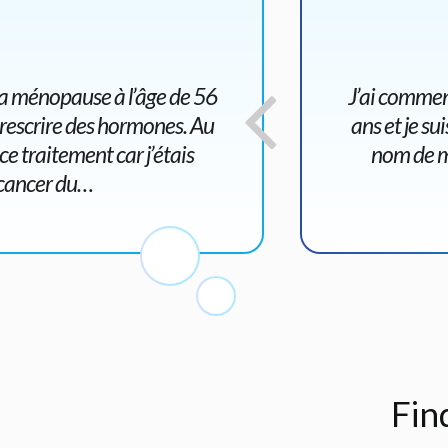
la ménopause à l’âge de 56
J’ai commenc
 prescrire des hormones. Au
ans et je s
e traitement car j’étais
nom de ma
 cancer du…
Fin