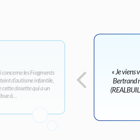
« Je viens
i concerne les Fragments
Bertrand n
int d’autisme infantile,
cette dosette qui a un
(REALBUILD®
ribue à…