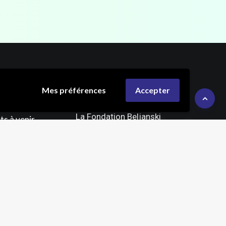
nts &
La Fondation
Mes préférences
Accepter
on
Beljanski
La Fondation Beljanski
s à venir
Rue Croix Henrard 77,
 le cancer
4140 Sprimont
Belgique
 de la Santé
iat
FAIRE UN DON
4 56 58 00
u Vendredi – 15h
Suivez-nous sur
ure Française