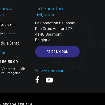
nts &
La Fondation
on
Beljanski
La Fondation Beljanski
s à venir
Rue Croix Henrard 77,
 le cancer
4140 Sprimont
Belgique
 de la Santé
iat
FAIRE UN DON
4 56 58 00
u Vendredi – 15h
Suivez-nous sur
ure Française
e – BE0826.855.318