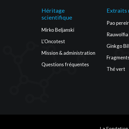
Héritage
Extraits
scientifique
Pao perei
Mirko Beljanski
Rauwolfia
L’Oncotest
Ginkgo Bi
Mission & administration
Fragments
Questions fréquentes
Thé vert
La Fondation 