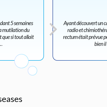
endant 5 semaines
Ayant découvert un ca
a mutilation du
radio et chimiothér
que si tout allait
rectum était prévue po
2…
bien i
iseases