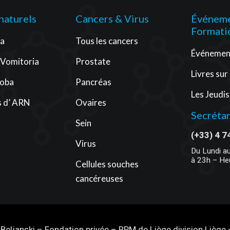
 naturels
Cancers & Virus
Événeme
Formati
ra
Tous les cancers
Événement
 Vomitoria
Prostate
Livres sur
loba
Pancréas
Les Jeudis
 d’ ARN
Ovaires
Secrétar
Sein
(+33) 4 7
Virus
Du Lundi a
à 23h – He
Cellules souches
cancéreuses
Beljanski – Fondation privée – RPM de Liège division Lièg